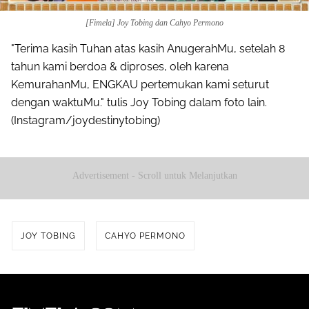
[Fimela] Joy Tobing dan Cahyo Permono
"Terima kasih Tuhan atas kasih AnugerahMu, setelah 8
tahun kami berdoa & diproses, oleh karena
KemurahanMu, ENGKAU pertemukan kami seturut
dengan waktuMu." tulis Joy Tobing dalam foto lain.
(Instagram/joydestinytobing)
Advertisement - Scroll untuk Melanjutkan
JOY TOBING
CAHYO PERMONO