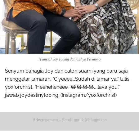
[Fimela] Joy Tobing dan Cahyo Permono
Senyum bahagia Joy dan calon suami yang baru saja
menggelar lamaran. "Ciyeeee...Sudah di lamar ya," tulis
yoxforchrist. "Heeheheheee...😂😂😂😂,, lava you,"
jawab joydestinytobing. (Instagram/yoxforchrist)
Advertisement - Scroll untuk Melanjutkan