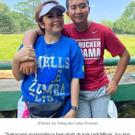
[Fimela] Joy Tobing dan Cahyo Permono
"Sekarang manggilnya berubah dr kak jadi Mbak Joy krn