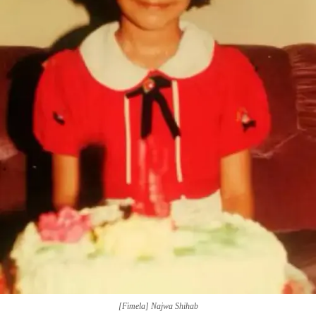
[Fimela] Najwa Shihab