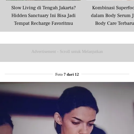
Share to others
Slow Living di Tengah Jakarta?
Kombinasi Superfo
Hidden Sanctuary Ini Bisa Jadi
dalam Body Serum J
Tempat Recharge Favoritmu
Body Care Terbar
Pinterest
Masyarakat U
Mail
Advertisement - Scroll untuk Melanjutkan
Foto
7 dari 12