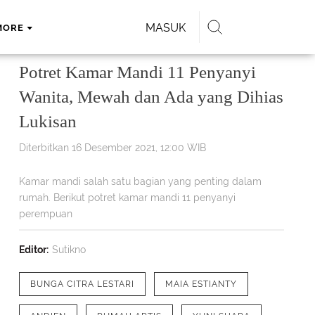
MASUK
MORE
Potret Kamar Mandi 11 Penyanyi
Wanita, Mewah dan Ada yang Dihias
Lukisan
Diterbitkan 16 Desember 2021, 12:00 WIB
Kamar mandi salah satu bagian yang penting dalam
rumah. Berikut potret kamar mandi 11 penyanyi
perempuan
Editor:
Sutikno
BUNGA CITRA LESTARI
MAIA ESTIANTY