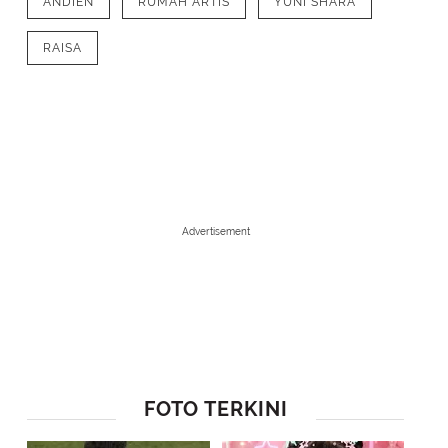
ANDIEN
RUMAH ARTIS
YUNI SHARA
RAISA
Advertisement
1
/
12
Potret kamar mandi penyanyi Yuni Shara bergaya klasik. Interior ma
Bathtub, meja rias, guci hingga pot tanaman berada dalam kamar man
FOTO TERKINI