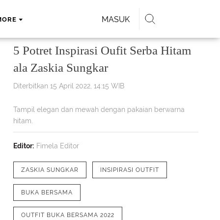
MASUK
MORE
5 Potret Inspirasi Oufit Serba Hitam
ala Zaskia Sungkar
Diterbitkan 15 April 2022, 14:15 WIB
Tampil elegan dan mewah dengan pakaian berwarna
hitam.
Editor:
Fimela Editor
ZASKIA SUNGKAR
INSIPIRASI OUTFIT
BUKA BERSAMA
OUTFIT BUKA BERSAMA 2022