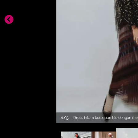
1
/
5
Dress hitam berbahan tile dengan mot
pada bagian dada sangat anggun unt
buka bersama di hotel. (instagram/za