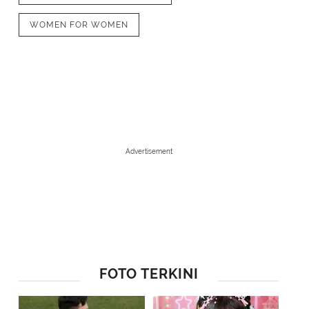
WOMEN FOR WOMEN
Advertisement
1
/
5
Baju gamis berwarna hitam kembang d
(instagram/zaskiasungkar15)
FOTO TERKINI