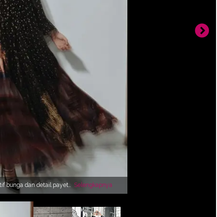
if bunga dan detail payet
Selengkapnya
uk dikenakan pada acara
skiasungkar15)