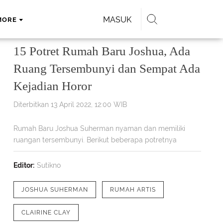
MASUK
MORE
15 Potret Rumah Baru Joshua, Ada
Ruang Tersembunyi dan Sempat Ada
Kejadian Horor
Diterbitkan 13 April 2022, 12:00 WIB
Rumah Baru Joshua Suherman nyaman dan memiliki
ruangan tersembunyi. Berikut beberapa potretnya
Editor:
Sutikno
JOSHUA SUHERMAN
RUMAH ARTIS
CLAIRINE CLAY