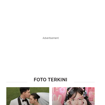
Advertisement
FOTO TERKINI
1
/
15
Komika Raditya Dika belum lama ini membagikan vlog saat menyamban
dihadapkan garasi konsep open space. Tangga disamping akses ke pin