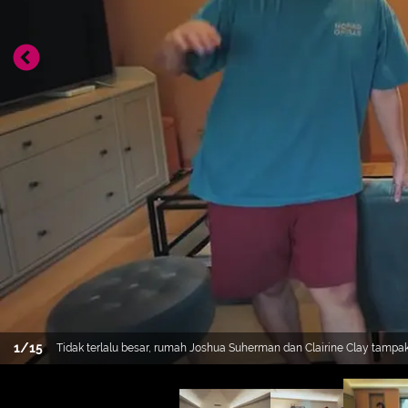
1
/
15
Tidak terlalu besar, rumah Joshua Suherman dan Clairine Clay tam
keduanya sudah mencari rumah untuk ditempati bersama. Berikut beb
Youtube Raditya Dika. (Youtube/Raditya Dika)