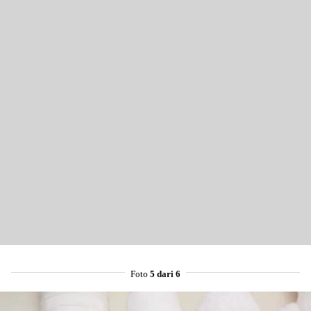
Share to others
Pinterest
Mail
Foto
5 dari 6