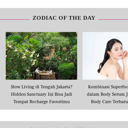
ZODIAC OF THE DAY
Share to others
Pinterest
Mail
Slow Living di Tengah Jakarta?
Kombinasi Superfo
Hidden Sanctuary Ini Bisa Jadi
dalam Body Serum J
Tempat Recharge Favoritmu
Body Care Terbar
Masyarakat U