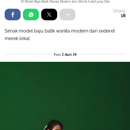
10 Model Baju Batik Wanita Modern dari Merek Lokal yang Hits
Share
18
Simak model baju batik wanita modern dari sederet
merek lokal
Foto
2 dari 10