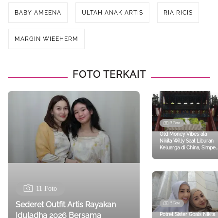
BABY AMEENA
ULTAH ANAK ARTIS
RIA RICIS
MARGIN WIEEHERM
FOTO TERKAIT
5 Foto
Old Money Vibes ala
Nikita Willy Saat Liburan
Keluarga di China, Simpel
tapi Timeless
11 Foto
Sederet Outfit Artis Rayakan
5 Foto
Iduladha 2026 Bersama
Potret Sister Goals Nikita