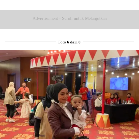
Advertisement - Scroll untuk Melanjutkan
Foto
6 dari 8
Share to others
Pinterest
Mail