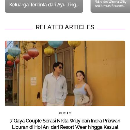
Willy dan Winona Willy
Keluarga Tercinta dari Ayu Ting
saat Umrah Bersama
Ting, Nagita Slavina, hingga
Tampil Tertutup dan Tetap
Stylish
Nikita Willy
RELATED ARTICLES
PHOTO
7 Gaya Couple Serasi Nikita Willy dan Indra Priawan
Liburan di Hoi An, dari Resort Wear hingga Kasual