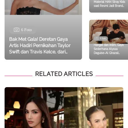
Material HAN Stray Kids
saat Resmi Jadi Brand
Ambassador Terbaru
Tod’s
6 Foto
Bak Met Gala! Deretan Gaya
6 Foto
Artis Hadiri Pernikahan Taylor
Hangat dan Intim, Gaya
Sederhana Alyssa
Swift dan Travis Kelce, dari
Daguise-Al Ghazali
Selena Gomez hingga Gigi
Rayakan 1 Bulan
Kehadiran Baby Soleil
Hadid
RELATED ARTICLES