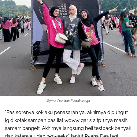
Ryana Dea hamil anak ketiga
"Pas sorenya kok aku penasaran ya, akhirnya dipungut
lg dikotak sampah pas liat woww garis 2 tp 1nya masih
samarr bangett. Akhirnya langsung beli testpack banyak
dan katanya udah 2-3weeks." lanjut Ryana Dea lagi.