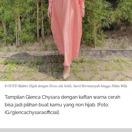
Share to others
Pinterest
Mail
8 OOTD Bukber Hijab dengan Dress ala Seleb, Aurel Hermansyah hingga Nikita Willy
Tampilan Glenca Chysara dengan kaftan warna cerah
bisa jadi pilihan buat kamu yang non hijab. [Foto:
IG/glencachysaraofficial].