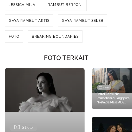
JESSICA MILA
RAMBUT BERPONI
GAYA RAMBUT ARTIS
GAYA RAMBUT SELEB
FOTO
BREAKING BOUNDARIES
FOTO TERKAIT
5 Foto
Potret Centil Nia
Ramadhani di Singapura,
Nostalgia Masa ABG
dengan Jepit Rambut
Silver
6 Foto