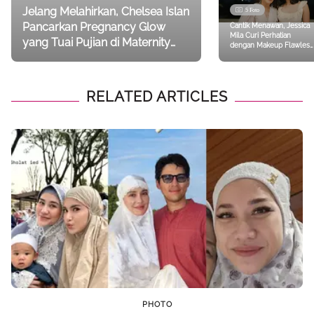
Jelang Melahirkan, Chelsea Islan
5 Foto
Pancarkan Pregnancy Glow
Cantik Menawan, Jessica
Mila Curi Perhatian
yang Tuai Pujian di Maternity
dengan Makeup Flawless
Glow Terbaru
di Ulang Tahun Sang
Bunda
RELATED ARTICLES
PHOTO