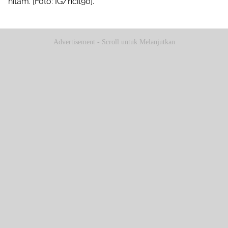
hitam. [Foto: IG/ncit90].
Advertisement - Scroll untuk Melanjutkan