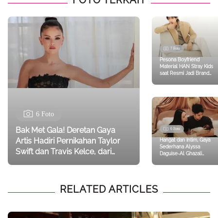
7 Foto
Pesona Boyfriend
Material HAN Stray Kids
saat Resmi Jadi Brand
Ambassador Terbaru
Tod’s
6 Foto
Bak Met Gala! Deretan Gaya
6 Foto
Artis Hadiri Pernikahan Taylor
Hangat dan Intim, Gaya
Sederhana Alyssa
Swift dan Travis Kelce, dari
Daguise-Al Ghazali
Selena Gomez hingga Gigi
Rayakan 1 Bulan
Kehadiran Baby Soleil
Hadid
RELATED ARTICLES