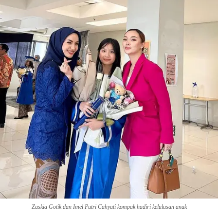
Zaskia Gotik dan Imel Putri Cahyati kompak hadiri kelulusan anak