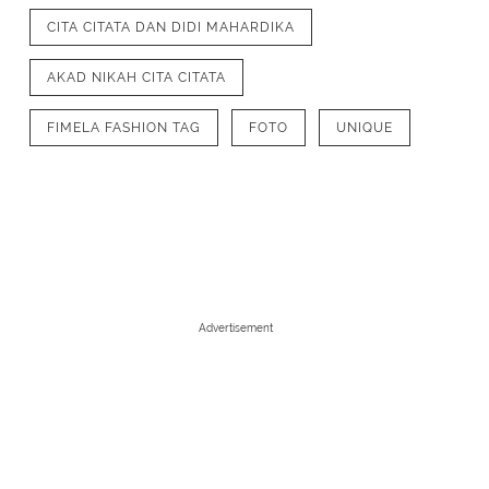
CITA CITATA DAN DIDI MAHARDIKA
AKAD NIKAH CITA CITATA
FIMELA FASHION TAG
FOTO
UNIQUE
Advertisement
1
/
6
Kini, keduanya kompak mengunggah momen akad nikah di hari annive