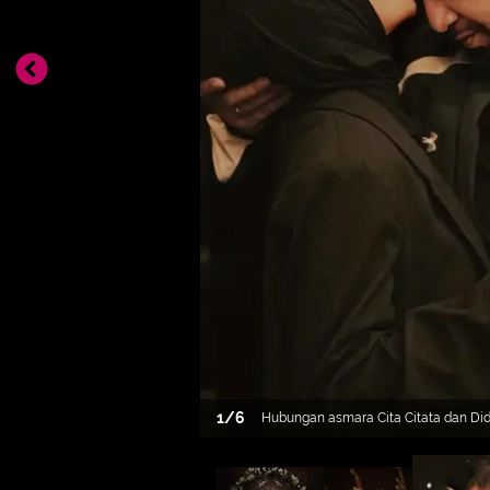
1
/
6
Hubungan asmara Cita Citata dan Did
pertama Soekarno, selama ini sering
dulu dikabarkan menikah diam-diam. 
IG/mahardhika_soekarno/cita_citata]