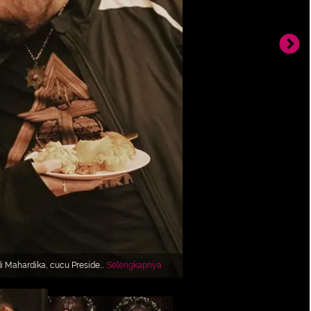
i Mahardika, cucu Presiden
Selengkapnya
 menjadi sorotan. Keduanya
[Foto”
.