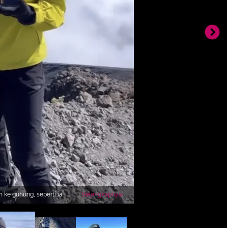
 ke gunung, seperti ia
Selengkapnya
ngan mengenakan jaket
 bennienya.