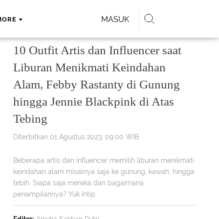
MASUK
MORE
10 Outfit Artis dan Influencer saat
Liburan Menikmati Keindahan
Alam, Febby Rastanty di Gunung
hingga Jennie Blackpink di Atas
Tebing
Diterbitkan 01 Agustus 2023, 09:00 WIB
Beberapa artis dan influencer memilih liburan menikmati
keindahan alam misalnya saja ke gunung, kawah, hingga
tebih. Siapa saja mereka dan bagaimana
penampilannya? Yuk intip