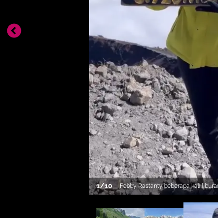
1
/
10
Febby Rastanty beberapa kali liburan
pernah mendaki gunung Rinjani de
kuning dipadukan celana hitam dan
[Instagram/febbyrastanty]