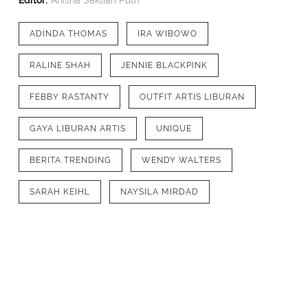
Editor:
Anisha Saktian Putri
ADINDA THOMAS
IRA WIBOWO
RALINE SHAH
JENNIE BLACKPINK
FEBBY RASTANTY
OUTFIT ARTIS LIBURAN
GAYA LIBURAN ARTIS
UNIQUE
BERITA TRENDING
WENDY WALTERS
SARAH KEIHL
NAYSILA MIRDAD
1
/
10
Meski sudah tak muda lagi, Ira Wibow
mendaki gunung Rinjani mengenaka
hoodie pink serasi dengan hoodienya
[Instagram/irawbw]