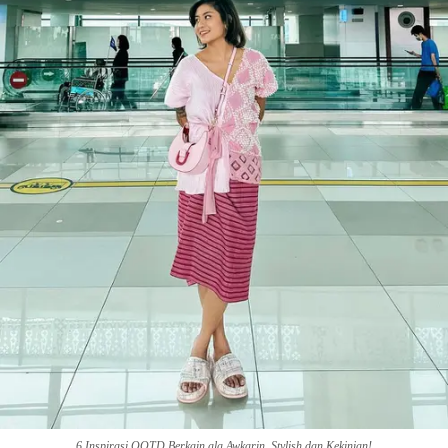
6 Inspirasi OOTD Berkain ala Awkarin, Stylish dan Kekinian!