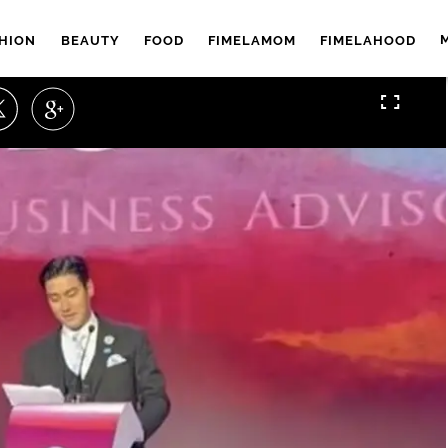
HION
BEAUTY
FOOD
FIMELAMOM
FIMELAHOOD