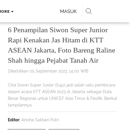
MASUK
MORE
6 Penampilan Siwon Super Junior
Rapi Kenakan Jas Hitam di KTT
ASEAN Jakarta, Foto Bareng Raline
Shah hingga Pejabat Tanah Air
Diterbitkan 05 September 2023, 14:00 WIB
Choi Siwon Super Junior (Suju) jadi salah satu pembicara
dalam acara KTT ASEAN 2023 di Jakarta sebagai Duta
Besar Regional untuk UNICEF Asia Timur & Pasifik. Berikut
tampilannya.
Editor:
Anisha Saktian Putri