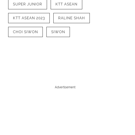
SUPER JUNIOR
KTT ASEAN
KTT ASEAN 2023
RALINE SHAH
CHOI SIWON
SIWON
Advertisement
1
/
6
Raline Shah pun berfoto bersama perso
Siwon tampil dengan rambut pendek ya