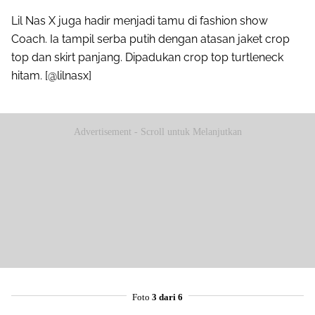
Lil Nas X juga hadir menjadi tamu di fashion show
Coach. Ia tampil serba putih dengan atasan jaket crop
top dan skirt panjang. Dipadukan crop top turtleneck
hitam. [@lilnasx]
Advertisement - Scroll untuk Melanjutkan
Foto
3 dari 6