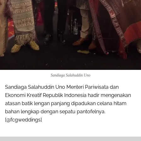
Sandiaga Salahuddin Uno
Sandiaga Salahuddin Uno Menteri Pariwisata dan
Ekonomi Kreatif Republik Indonesia hadir mengenakan
atasan batik lengan panjang dipadukan celana hitam
bahan lengkap dengan sepatu pantofelnya.
[@fcgweddings]