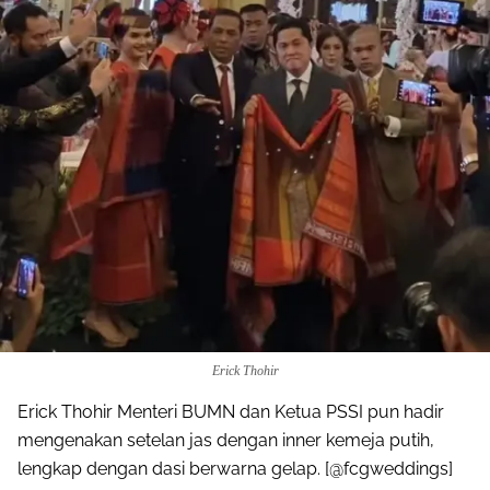
Share to others
Pinterest
Mail
Erick Thohir
Erick Thohir Menteri BUMN dan Ketua PSSI pun hadir
mengenakan setelan jas dengan inner kemeja putih,
lengkap dengan dasi berwarna gelap. [@fcgweddings]