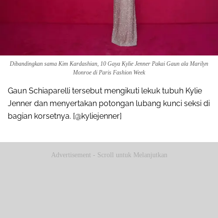
Dibandingkan sama Kim Kardashian, 10 Gaya Kylie Jenner Pakai Gaun ala Marilyn
Monroe di Paris Fashion Week
Gaun Schiaparelli tersebut mengikuti lekuk tubuh Kylie
Jenner dan menyertakan potongan lubang kunci seksi di
bagian korsetnya. [@kyliejenner]
Advertisement - Scroll untuk Melanjutkan