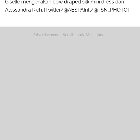
Giselle mengenakan bow draped silk mini dress dari
Alessandra Rich. [Twitter/@AESPAIntl/@TSN_PHOTO]
Advertisement - Scroll untuk Melanjutkan