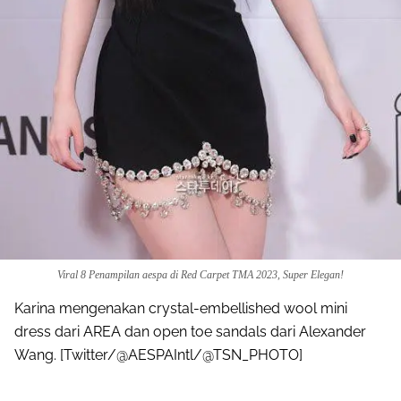
Viral 8 Penampilan aespa di Red Carpet TMA 2023, Super Elegan!
Karina mengenakan crystal-embellished wool mini
dress dari AREA dan open toe sandals dari Alexander
Wang. [Twitter/@AESPAIntl/@TSN_PHOTO]