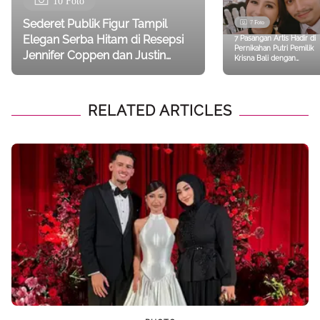
10 Foto
Sederet Publik Figur Tampil
7 Foto
Elegan Serba Hitam di Resepsi
7 Pasangan Artis Hadir di
Pernikahan Putri Pemilik
Jennifer Coppen dan Justin
Krisna Bali dengan
Hubner, Aaliyah Massaid-Aurel
Busana Totalitas, Intip
Siapa Saja Mereka
Hermansyah
RELATED ARTICLES