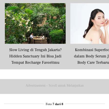
Share to others
Pinterest
Mail
Slow Living di Tengah Jakarta?
Kombinasi Superfo
Hidden Sanctuary Ini Bisa Jadi
dalam Body Serum J
Tempat Recharge Favoritmu
Body Care Terbar
Masyarakat U
Advertisement - Scroll untuk Melanjutkan
Foto
7 dari 8