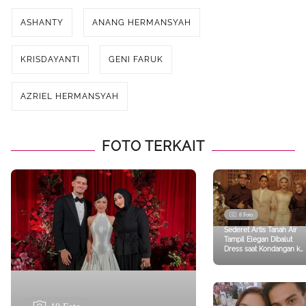
ASHANTY
ANANG HERMANSYAH
KRISDAYANTI
GENI FARUK
AZRIEL HERMANSYAH
FOTO TERKAIT
8 Foto
Sederet Artis Tanah Air
Tampil Elegan Dibalut
Dress saat Kondangan ke
Tengku Nadira dari Aurel
Hermansyah hingga Yuni
Shara