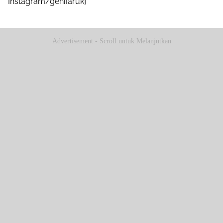
Instagram/genifaruk]
Advertisement - Scroll untuk Melanjutkan