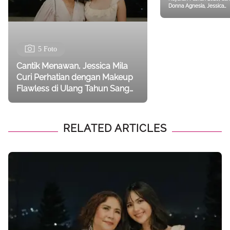
Donna Agnesia, Jessica
Mila, hingga Pamela
Bowie
5 Foto
Cantik Menawan, Jessica Mila
Curi Perhatian dengan Makeup
Flawless di Ulang Tahun Sang
Bunda
RELATED ARTICLES