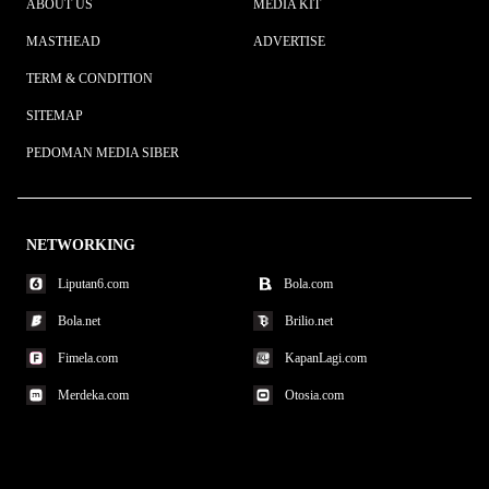
ABOUT US
MEDIA KIT
MASTHEAD
ADVERTISE
TERM & CONDITION
SITEMAP
PEDOMAN MEDIA SIBER
NETWORKING
Liputan6.com
Bola.com
Bola.net
Brilio.net
Fimela.com
KapanLagi.com
Merdeka.com
Otosia.com