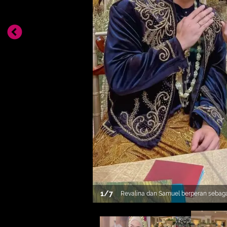
1
/
7
Revalina dan Samuel berperan sebag
Jawa. Terlihat dari baju adat yang m