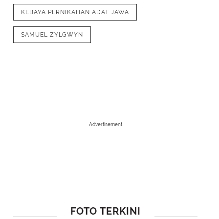
KEBAYA PERNIKAHAN ADAT JAWA
SAMUEL ZYLGWYN
Advertisement
1
/
7
Revalina dan Samuel mengenakan baj
dengan aksen bordiran emas. Samue
ronce melati dan blangkonnya.[@vate
FOTO TERKINI