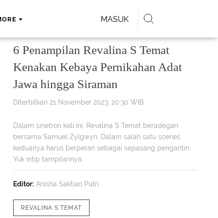
MASUK
MORE
6 Penampilan Revalina S Temat
Kenakan Kebaya Pernikahan Adat
Jawa hingga Siraman
Diterbitkan 21 November 2023, 20:30 WIB
Dalam sinetron kali ini, Revalina S Temat beradegan
bersama Samuel Zylgwyn. Dalam salah satu scenes
keduanya harus berperan sebagai sepasang pengantin.
Yuk intip tampilannya.
Editor:
Anisha Saktian Putri
REVALINA S TEMAT