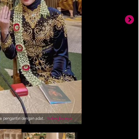
ai pengantin dengan adat
Selengkapnya
ereka kenakan. [@vatemat]