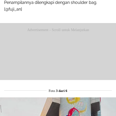
Penampilannya dilengkapi dengan shoulder bag.
[@fuji_an]
Advertisement - Scroll untuk Melanjutkan
Foto
3 dari 6