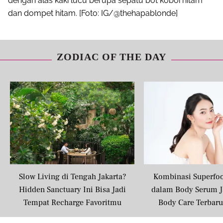
dengan alas kaki lucu berupa sepatu bot koboi hitam
dan dompet hitam. [Foto: IG/@thehapablonde]
ZODIAC OF THE DAY
Slow Living di Tengah Jakarta?
Kombinasi Superfo
Hidden Sanctuary Ini Bisa Jadi
dalam Body Serum J
Tempat Recharge Favoritmu
Body Care Terbar
Masyarakat U