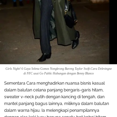
Girls Night! 6 Gaya Selena Gomez Nongkrong Bareng Taylor Swift-Cara Delevingne
di NYC usai Go Public Hubungan dengan Benny Blanco
Sementara Cara menghadirkan nuansa bisnis kasual
dalam balutan celana panjang bergaris-garis hitam,
sweater v-neck putih dengan kancing di tengah, dan
mantel panjang bagus lainnya, miliknya dalam balutan
dalam warna hijau. Ia melengkapi penampilannya