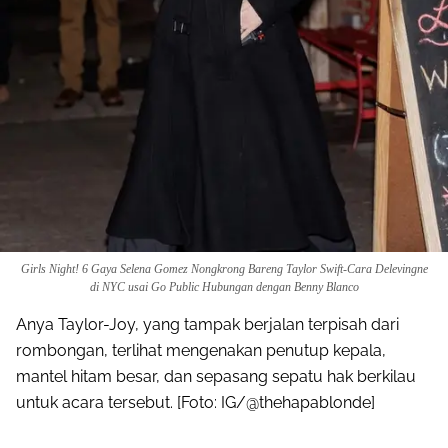
Girls Night! 6 Gaya Selena Gomez Nongkrong Bareng Taylor Swift-Cara Delevingne
di NYC usai Go Public Hubungan dengan Benny Blanco
Anya Taylor-Joy, yang tampak berjalan terpisah dari
rombongan, terlihat mengenakan penutup kepala,
mantel hitam besar, dan sepasang sepatu hak berkilau
untuk acara tersebut. [Foto: IG/@thehapablonde]