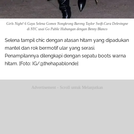
Girls Night! 6 Gaya Selena Gomez Nongkrong Bareng Taylor Swift-Cara Delevingne
di NYC usai Go Public Hubungan dengan Benny Blanco
Selena tampil chic dengan atasan hitam yang dipadukan
mantel dan rok bermotif ular yang serasi.
Penampilannya dilengkapi dengan sepatu boots warna
hitam. [Foto: IG/@thehapablonde]
Advertisement - Scroll untuk Melanjutkan