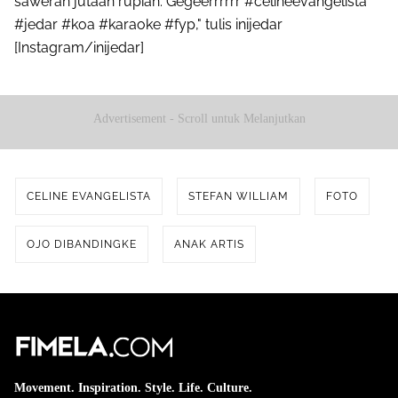
saweran jutaan rupiah. Gegeerrrrrr #celineevangelista
#jedar #koa #karaoke #fyp," tulis inijedar
[Instagram/inijedar]
Advertisement - Scroll untuk Melanjutkan
CELINE EVANGELISTA
STEFAN WILLIAM
FOTO
OJO DIBANDINGKE
ANAK ARTIS
Movement. Inspiration. Style. Life. Culture.