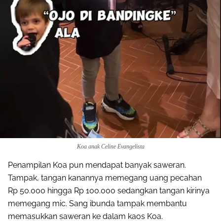
Koa anak Celine Evangelista
Penampilan Koa pun mendapat banyak saweran.
Tampak, tangan kanannya memegang uang pecahan
Rp 50.000 hingga Rp 100.000 sedangkan tangan kirinya
memegang mic. Sang ibunda tampak membantu
memasukkan saweran ke dalam kaos Koa.