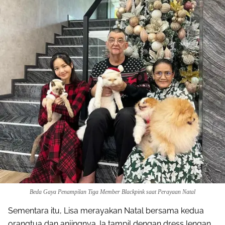
Share to others
Pinterest
Mail
Beda Gaya Penampilan Tiga Member Blackpink saat Perayaan Natal
Sementara itu, Lisa merayakan Natal bersama kedua
orangtua dan anjingnya. Ia tampil dengan dress lengan