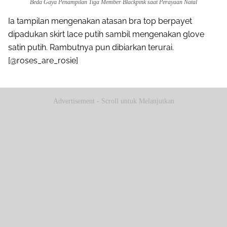
Beda Gaya Penampilan Tiga Member Blackpink saat Perayaan Natal
Ia tampilan mengenakan atasan bra top berpayet
dipadukan skirt lace putih sambil mengenakan glove
satin putih. Rambutnya pun dibiarkan terurai.
[@roses_are_rosie]
Advertisement - Scroll untuk Melanjutkan