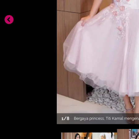
1
/
8
Bergaya princess, Titi Kamal mengen
dengan aksen motif bunga 3D. Dengan
setengah mengenakan bondu bergaya ru