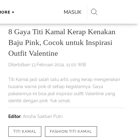
MASUK
MORE
8 Gaya Titi Kamal Kerap Kenakan
Baju Pink, Cocok untuk Inspirasi
Outfit Valentine
Diterbitkan 13 Februari 2024, 11:00 WIB
Titi Kamal jadi salah satu artis yang kerap mengenakan
busana warna pink di setiap kegiatannya. Gaya
pakaiannya ini bisa jadi inspirasi outfit Valentine yang
identik dengan pink. Yuk simak.
Editor:
Anisha Saktian Putri
TITI KAMAL
FASHION TITI KAMAL