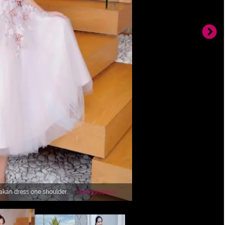
akan dress one shoulder
Selengkapnya
 gaya rambut yang diikat
stik. [@titi_kamall]