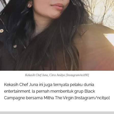
Kekasih Chef Juna, Citra Anidya [Instagram/ncit90]
Kekasih Chef Juna ini juga ternyata pelaku dunia
entertainment. Ia pernah membentuk grup Black
Campagne bersama Mitha The Virgin [Instagram/ncit90]