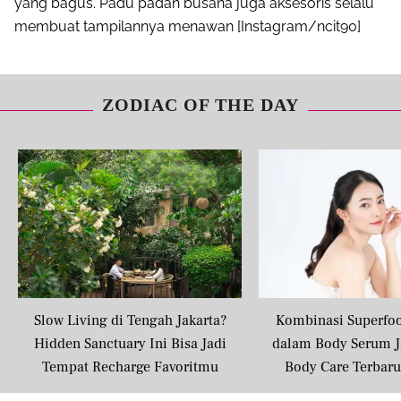
yang bagus. Padu padan busana juga aksesoris selalu
membuat tampilannya menawan [Instagram/ncit90]
Share to others
ZODIAC OF THE DAY
Pinterest
Mail
Slow Living di Tengah Jakarta?
Kombinasi Superfo
Hidden Sanctuary Ini Bisa Jadi
dalam Body Serum J
Tempat Recharge Favoritmu
Body Care Terbar
Masyarakat U