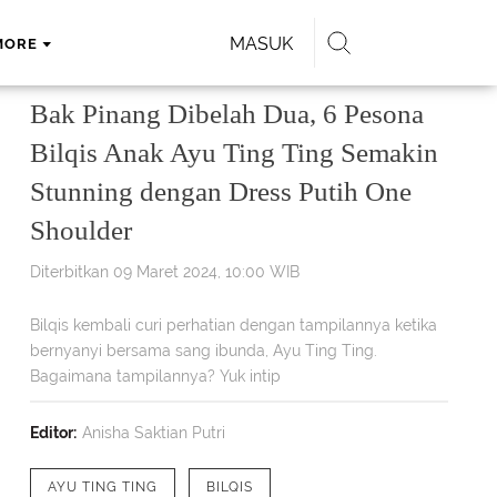
MASUK
MORE
Bak Pinang Dibelah Dua, 6 Pesona
Bilqis Anak Ayu Ting Ting Semakin
Stunning dengan Dress Putih One
Shoulder
Diterbitkan 09 Maret 2024, 10:00 WIB
Bilqis kembali curi perhatian dengan tampilannya ketika
bernyanyi bersama sang ibunda, Ayu Ting Ting.
Bagaimana tampilannya? Yuk intip
Editor:
Anisha Saktian Putri
AYU TING TING
BILQIS