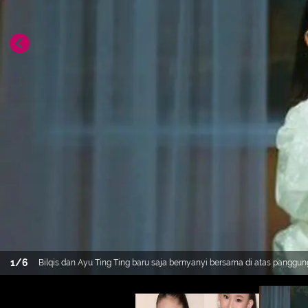
1
/
6
Bilqis dan Ayu Ting Ting baru saja bernyanyi bersama di atas panggung
membawakan salah satu lagu NewJeans. [@ayutingting92]