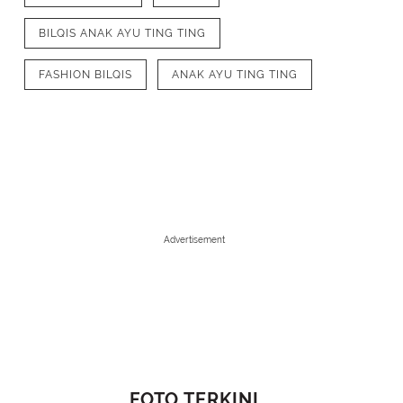
BILQIS ANAK AYU TING TING
FASHION BILQIS
ANAK AYU TING TING
Advertisement
1
/
6
Bilqis pun tampil serasi dengan sang ibunda dengan mengenakan mini
shoulder lengan pump. [@ayutingting92]
FOTO TERKINI