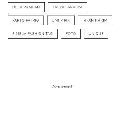
OLLA RAMLAN
TASYA FARASYA
PARTO PATRIO
UMI PIPIK
IRFAN HAKIM
FIMELA FASHION TAG
FOTO
UNIQUE
Advertisement
1
/
10
Bersama ketiga anaknya, Olla Raml
busana muslim serba hitam [@ollara