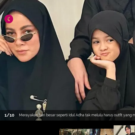
1
/
10
Merayakan hari besar seperti Idul Adha tak melulu harus outfit yang 
bernuansa hitam sebagai seragam keluarga. Seperti apa potretnya? 