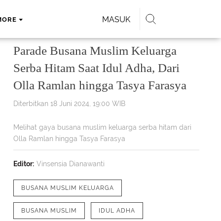
MASUK
MORE
Parade Busana Muslim Keluarga
Serba Hitam Saat Idul Adha, Dari
Olla Ramlan hingga Tasya Farasya
Diterbitkan 18 Juni 2024, 19:00 WIB
Melihat gaya busana muslim keluarga serba hitam dari
Olla Ramlan hingga Tasya Farasya
Editor:
Vinsensia Dianawanti
BUSANA MUSLIM KELUARGA
BUSANA MUSLIM
IDUL ADHA