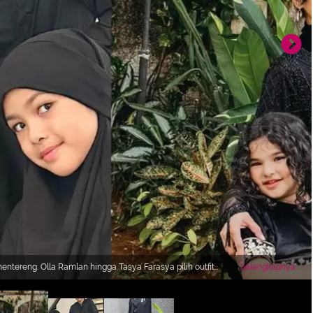
mentereng. Olla Ramlan hingga Tasya Farasya pilih outfit
Selengkapnya
[@ollaramlan @tasyafarasya]