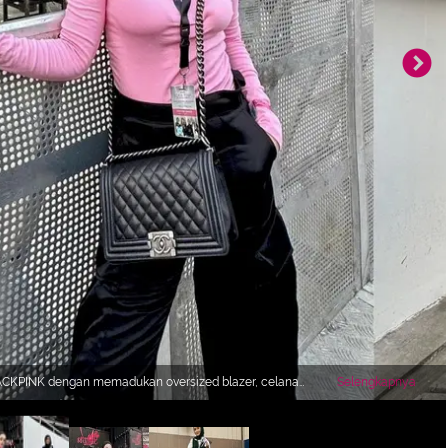
 BLACKPINK dengan memadukan oversized blazer, celana
Selengkapnya
pendek, boots, dan turban serba hitam. Tambahkan sarung tangan pink dan hand bag silver sebagai statement. [@viratandia].