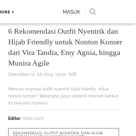
MASUK
MORE
6 Rekomendasi Outfit Nyentrik dan
Hijab Friendly untuk Nonton Konser
dari Vira Tandia, Emy Agnia, hingga
Munira Agile
Diterbitkan 11 Juli 2024, 09:00 WIB
Mencari inspirasi outfit nyentrik hijab friendly untuk
nonton konser? Beberapa gaya selebriti internet berikut
ini bisa jadi inspirasi.
Editor:
Hilda Irach
REKOMENDASI OUTFIT NYENTRIK DAN HIJAB