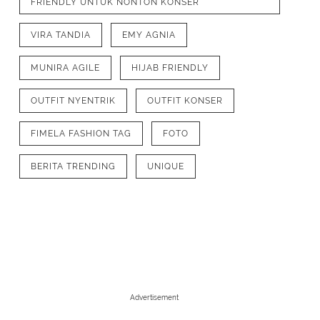
FRIENDLY UNTUK NONTON KONSER
VIRA TANDIA
EMY AGNIA
MUNIRA AGILE
HIJAB FRIENDLY
OUTFIT NYENTRIK
OUTFIT KONSER
FIMELA FASHION TAG
FOTO
BERITA TRENDING
UNIQUE
1
/
6
Simple tapi nyentrik, kombinasi turtl
turban ala Emy Aghnia atau Aghnia Pun
Advertisement