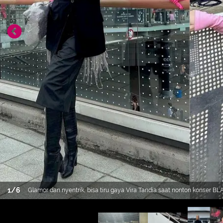
1
/
6
Glamor dan nyentrik, bisa tiru gaya Vira Tandia saat nonton konser