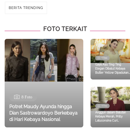
BERITA TRENDING
FOTO TERKAIT
6 Foto
Gaya Ayu Ting Ting
Elegan Dibalut Kebaya
Butter Yellow Dipadukan
Tas Chanel Ratusan Juta
saat Kondangan
8 Foto
Potret Maudy Ayunda hingga
8 Foto
Dian Sastrowardoyo Berkebaya
Anggun dalam Balutan
Kebaya Merah, Prilly
di Hari Kebaya Nasional
Latuconsina Curi
Perhatian di Pernikahan
Tiktoker