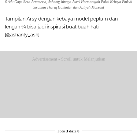
6 Adu Gaya Reza Artamevia, Ashanty, hingga Aurel Hermansyah Pakai Kebaya Pink di
Siraman Thariq Halilintar dan Aaliyah Massaid
Tampilan Arsy dengan kebaya model peplum dan
lengan ¾ bisa jadi inspirasi buat buah hati.
[@ashanty_ash].
Advertisement - Scroll untuk Melanjutkan
Foto
3 dari 6