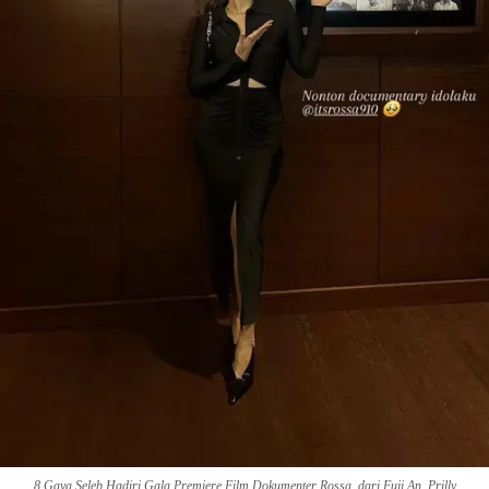
8 Gaya Seleb Hadiri Gala Premiere Film Dokumenter Rossa, dari Fuji An, Prilly