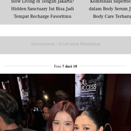
Slow Living di Tengah Jakarta?
Kombinasi Superfo
Hidden Sanctuary Ini Bisa Jadi
dalam Body Serum J
Mail
Tempat Recharge Favoritmu
Body Care Terbar
Masyarakat U
Advertisement - Scroll untuk Melanjutkan
Foto
7 dari 10