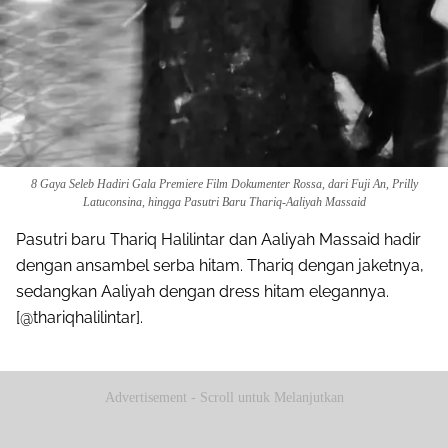
8 Gaya Seleb Hadiri Gala Premiere Film Dokumenter Rossa, dari Fuji An, Prilly
Latuconsina, hingga Pasutri Baru Thariq-Aaliyah Massaid
Pasutri baru Thariq Halilintar dan Aaliyah Massaid hadir
dengan ansambel serba hitam. Thariq dengan jaketnya,
sedangkan Aaliyah dengan dress hitam elegannya.
[@thariqhalilintar].
Advertisement - Scroll untuk Melanjutkan