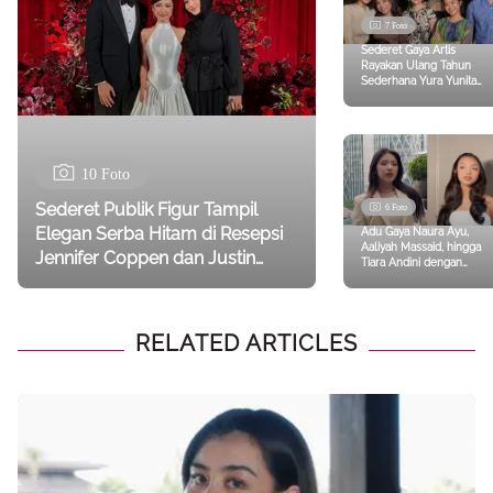
7 Foto
Sederet Gaya Artis
Rayakan Ulang Tahun
Sederhana Yura Yunita
ke-35 dari Aaliyah
Massaid, Luna Maya,
Hingga Yuki Kato
10 Foto
Sederet Publik Figur Tampil
6 Foto
Elegan Serba Hitam di Resepsi
Adu Gaya Naura Ayu,
Aaliyah Massaid, hingga
Jennifer Coppen dan Justin
Tiara Andini dengan
Hubner, Aaliyah Massaid-Aurel
Dress Serba Putih
Bergaya Minimalist Chic
Hermansyah
RELATED ARTICLES