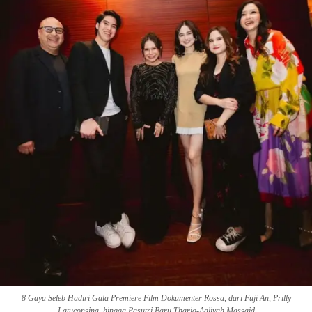
8 Gaya Seleb Hadiri Gala Premiere Film Dokumenter Rossa, dari Fuji An, Prilly
Latuconsina, hingga Pasutri Baru Thariq-Aaliyah Massaid