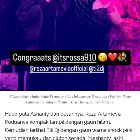
8 Gaya Seleb Hadiri Gala Premiere Film Dokumenter Rossa, dari Fuji An, Prilly
Latuconsina, hingga Pasutri Baru Thariq-Aaliyah Massaid
Hadir pula Ashanty dan besannya, Reza Artamevia.
Keduanya kompak tampil dengan gaun hitam.
Kemudian terlihat Titi Dj dengan gaun warna shock pink
yang memukau dan clutch senada. [@ashanty_ash].