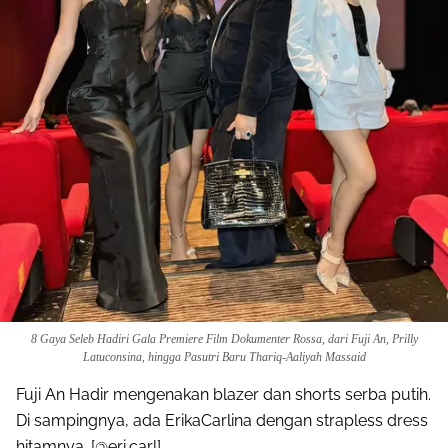
8 Gaya Seleb Hadiri Gala Premiere Film Dokumenter Rossa, dari Fuji An, Prilly
Latuconsina, hingga Pasutri Baru Thariq-Aaliyah Massaid
Fuji An Hadir mengenakan blazer dan shorts serba putih.
Di sampingnya, ada ErikaCarlina dengan strapless dress
hitamnya. [@eri.carl].