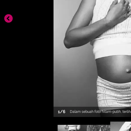
1
/
6
Dalam sebuah foto hitam-putih, terli
baby bumpnya yang semakin membe
atasan tanpa lengan dan celana pend
lebar. [Foto: Instagram/jdblegend_]