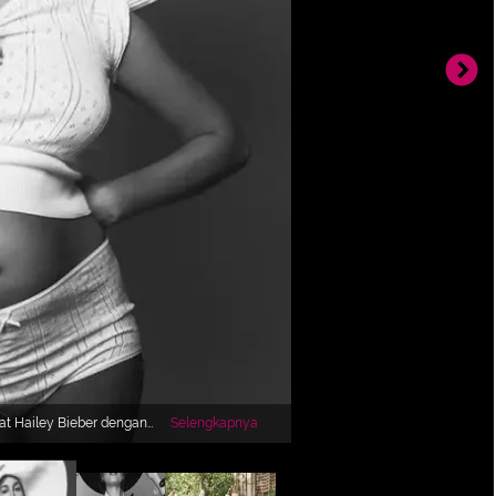
hat Hailey Bieber dengan
Selengkapnya
sar mengenakan setelan
eknya, dipadu topi super