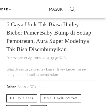
MASUK
MORE
6 Gaya Unik Tak Biasa Hailey
Bieber Pamer Baby Bump di Setiap
Pemotretan, Aura Super Modelnya
Tak Bisa Disembunyikan
Diterbitkan 21 Agustus 2024, 13:30 WIB
Lihat di sini gaya unik tak biasa Hailey Bieber pamer
baby bump di setiap pemotretan.
Editor:
Annissa Wulan
HAILEY BIEBER
FIMELA FASHION TAG