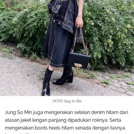
OOTD Jung So Min
Jung So Min juga mengenakan setelan denim hitam dari
atasan jaket lengan panjang dipadukan roknya. Serta
mengenakan boots heels hitam senada dengan tasnya.