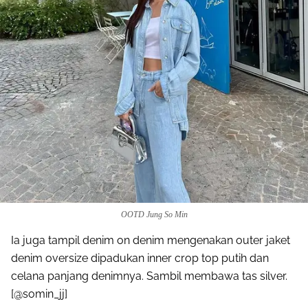
OOTD Jung So Min
Ia juga tampil denim on denim mengenakan outer jaket
denim oversize dipadukan inner crop top putih dan
celana panjang denimnya. Sambil membawa tas silver.
[@somin_jj]