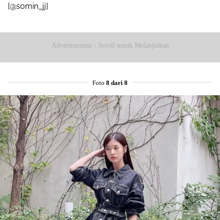
[@somin_jj]
Advertisement - Scroll untuk Melanjutkan
Foto
8 dari 8