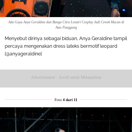
Adu Gaya Anya Geraldine dan Bunga Citra Lestari Cosplay Jadi Cewek Macan di
Atas Panggung
Menyebut dirinya sebagai biduan, Anya Geraldine tampil
percaya mengenakan dress lateks bermotif leopard
[@anyageraldine]
Advertisement - Scroll untuk Melanjutkan
Foto
4 dari 11