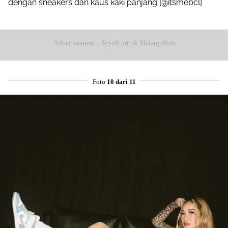
dengan sneakers dan kaus kaki panjang [@itsmebcl]
Advertisement - Scroll untuk Melanjutkan
Foto
10 dari 11