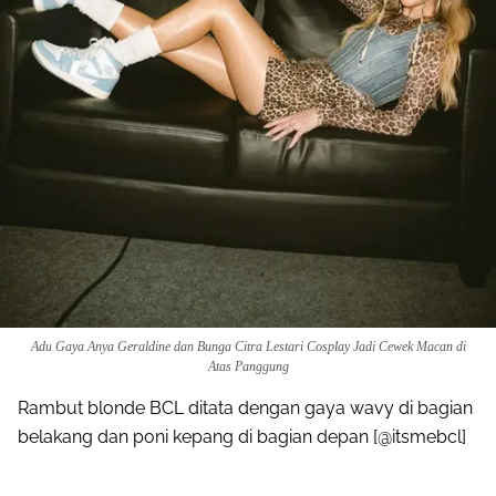
Adu Gaya Anya Geraldine dan Bunga Citra Lestari Cosplay Jadi Cewek Macan di
Atas Panggung
Rambut blonde BCL ditata dengan gaya wavy di bagian
belakang dan poni kepang di bagian depan [@itsmebcl]