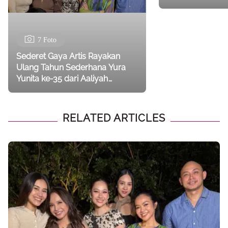
Perempuan Indonesia
Saat Kondangan
7 Foto
Sederet Gaya Artis Rayakan
Ulang Tahun Sederhana Yura
Yunita ke-35 dari Aaliyah
Massaid, Luna Maya, Hingga
Yuki Kato
RELATED ARTICLES