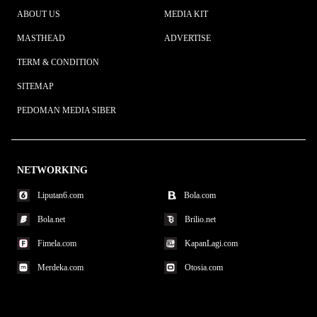
ABOUT US
MEDIA KIT
MASTHEAD
ADVERTISE
TERM & CONDITION
SITEMAP
PEDOMAN MEDIA SIBER
NETWORKING
Liputan6.com
Bola.com
Bola.net
Brilio.net
Fimela.com
KapanLagi.com
Merdeka.com
Otosia.com