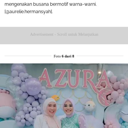
mengenakan busana bermotif warna-warni.
[@aurelie.hermansyah].
Advertisement - Scroll untuk Melanjutkan
Foto
6 dari 8