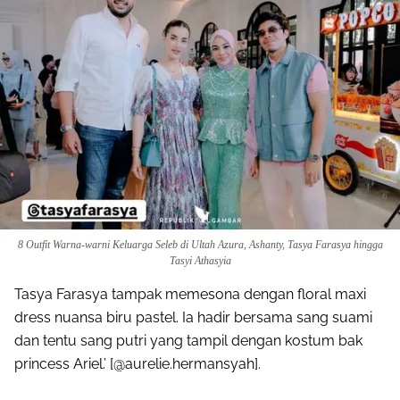
8 Outfit Warna-warni Keluarga Seleb di Ultah Azura, Ashanty, Tasya Farasya hingga
Tasyi Athasyia
Tasya Farasya tampak memesona dengan floral maxi
dress nuansa biru pastel. Ia hadir bersama sang suami
dan tentu sang putri yang tampil dengan kostum bak
princess Ariel.’ [@aurelie.hermansyah].