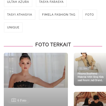
ULTAH AZURA
TASYA FARASYA
TASYI ATHASYIA
FIMELA FASHION TAG
FOTO
UNIQUE
FOTO TERKAIT
7 Foto
Pesona Boyfriend
Material HAN Stray Kids
saat Resmi Jadi Brand
Ambassador Terbaru
Tod’s
6 Foto