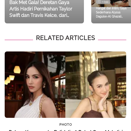
Bak Met Gala! Deretan Gaya
6 Foto
Artis Hadiri Pernikahan Taylor
Hangat dan Intim, Gaya
Sederhana Alyssa
Swift dan Travis Kelce, dari
Daguise-Al Ghazali
Selena Gomez hingga Gigi
Rayakan 1 Bulan
Kehadiran Baby Soleil
Hadid
RELATED ARTICLES
PHOTO