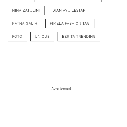
NINA ZATULINI
DIAN AYU LESTARI
RATNA GALIH
FIMELA FASHION TAG
FOTO
UNIQUE
BERITA TRENDING
Advertisement
1
/
6
Dalam perjalanan Japan Trip 2024 ya
hanya saling memberikan dukungan, 
kompak dengan outfit layering yang sty