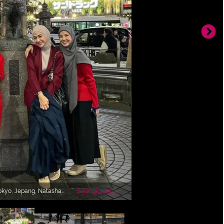
Tokyo, Jepang, Natasha
Selengkapnya
atna Galih, Nina Zatulini,
ikmati momen profesional,
mereka dengan liburan