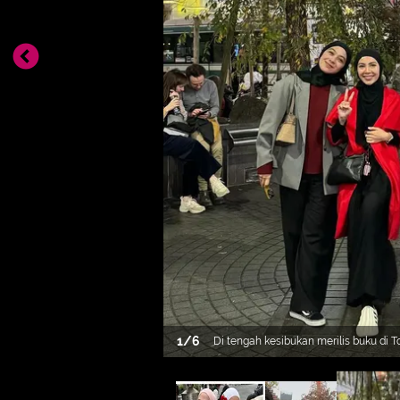
1
/
6
Di tengah kesibukan merilis buku di 
Rizky (Acha) dan ketiga sahabatnya, R
dan Dian Ayu Lestari, tak hanya men
tetapi juga merayakan kebersamaan 
seru. [@dianayulestari].