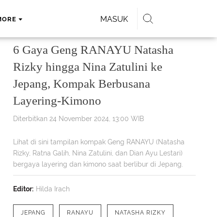
MASUK
MORE
6 Gaya Geng RANAYU Natasha
Rizky hingga Nina Zatulini ke
Jepang, Kompak Berbusana
Layering-Kimono
Diterbitkan 24 November 2024, 13:00 WIB
Lihat di sini tampilan kompak Geng RANAYU (Natasha
Rizky, Ratna Galih, Nina Zatulini, dan Dian Ayu Lestari)
bergaya layering dan kimono saat berlibur di Jepang.
Editor:
Hilda Irach
JEPANG
RANAYU
NATASHA RIZKY