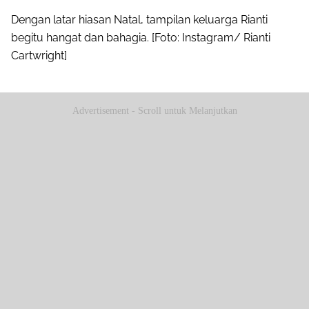
Dengan latar hiasan Natal, tampilan keluarga Rianti
begitu hangat dan bahagia. [Foto: Instagram/ Rianti
Cartwright]
Advertisement - Scroll untuk Melanjutkan
Share to others
Pinterest
Mail