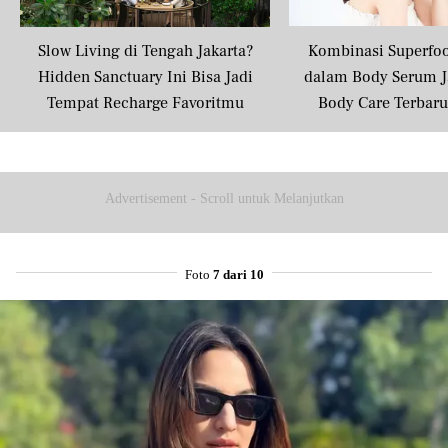
Slow Living di Tengah Jakarta?
Kombinasi Superfo
Hidden Sanctuary Ini Bisa Jadi
dalam Body Serum J
Tempat Recharge Favoritmu
Body Care Terbar
Masyarakat U
Advertisement - Scroll untuk Melanjutkan
Foto
7 dari 10
Share to others
Pinterest
Mail