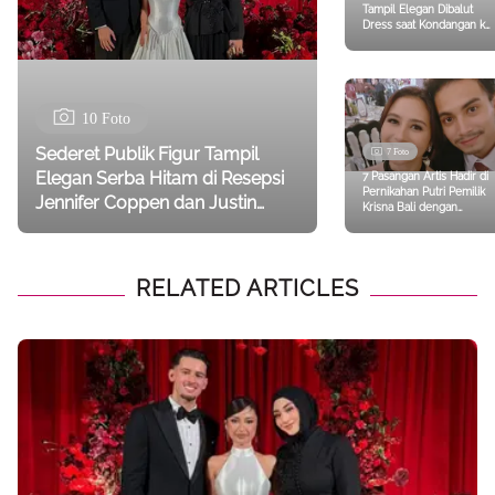
8 Foto
Sederet Artis Tanah Air
Tampil Elegan Dibalut
Dress saat Kondangan ke
Tengku Nadira dari Aurel
Hermansyah hingga Yuni
Shara
10 Foto
Sederet Publik Figur Tampil
7 Foto
Elegan Serba Hitam di Resepsi
7 Pasangan Artis Hadir di
Pernikahan Putri Pemilik
Jennifer Coppen dan Justin
Krisna Bali dengan
Hubner, Aaliyah Massaid-Aurel
Busana Totalitas, Intip
Siapa Saja Mereka
Hermansyah
RELATED ARTICLES