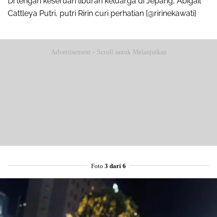
Di tengah keseruan liburan keluarga di Jepang, Abigail
Cattleya Putri, putri Ririn curi perhatian [@ririnekawati]
Advertisement - Scroll untuk Melanjutkan
Foto
3 dari 6