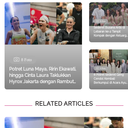
8 Foto
Sederet Busana Artis di
Lebaran ke-2 Tampil
Kompak dengan Keluarga
hingga Pasangan, Wulan
Guritno, Maudy Ayunda,
Ayu Ting Ting
8 Foto
Potret Luna Maya, Ririn Ekawati,
6 Foto
hingga Cinta Laura Taklukkan
6 Potret Sederet Geng
Cendol Kembali
Hyrox Jakarta dengan Rambut
Berkumpul di Acara Ayu
Anti Gerah dan Modis
Dewi Luncurkan Busana
Ramadan, dari Titi Kamal,
Luna Maya, hingga Wulan
Guritno
RELATED ARTICLES