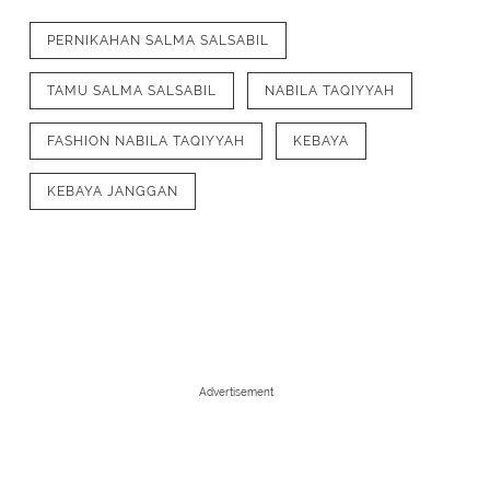
PERNIKAHAN SALMA SALSABIL
TAMU SALMA SALSABIL
NABILA TAQIYYAH
FASHION NABILA TAQIYYAH
KEBAYA
KEBAYA JANGGAN
1
/
6
Dari beberapa foto yang dibagikan di
memilih mengenakan atasan kebaya 
Advertisement
panjang puffer. Dipadukan bawahan k
[@nabilataqiyyah]