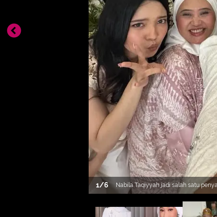
1
/
6
Nabila Taqiyyah jadi salah satu peny
Surabaya untuk pernikahan sahabatny
Dimansyah. Nabila tampil serba deng
[@nabilataqiyyah]