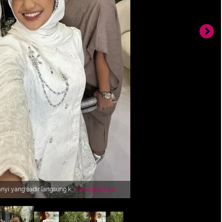
anyi yang sadir langsung ke
Selengkapnya
a, Salma Salsabil dan
an gaya tradisional modern.