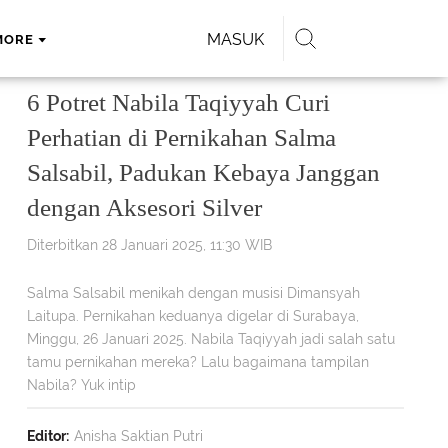
MASUK
MORE
6 Potret Nabila Taqiyyah Curi
Perhatian di Pernikahan Salma
Salsabil, Padukan Kebaya Janggan
dengan Aksesori Silver
Diterbitkan 28 Januari 2025, 11:30 WIB
Salma Salsabil menikah dengan musisi Dimansyah
Laitupa. Pernikahan keduanya digelar di Surabaya,
Minggu, 26 Januari 2025. Nabila Taqiyyah jadi salah satu
tamu pernikahan mereka? Lalu bagaimana tampilan
Nabila? Yuk intip
Editor:
Anisha Saktian Putri