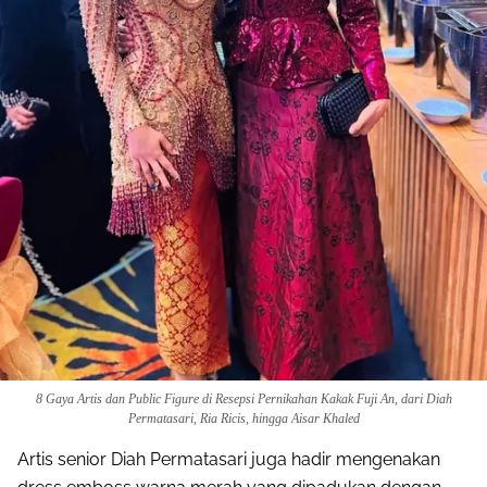
8 Gaya Artis dan Public Figure di Resepsi Pernikahan Kakak Fuji An, dari Diah
Permatasari, Ria Ricis, hingga Aisar Khaled
Artis senior Diah Permatasari juga hadir mengenakan