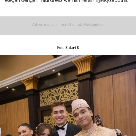
elegan dengan midi dress warna merah. [@kikysaputrii].
Advertisement - Scroll untuk Melanjutkan
Foto
8 dari 8