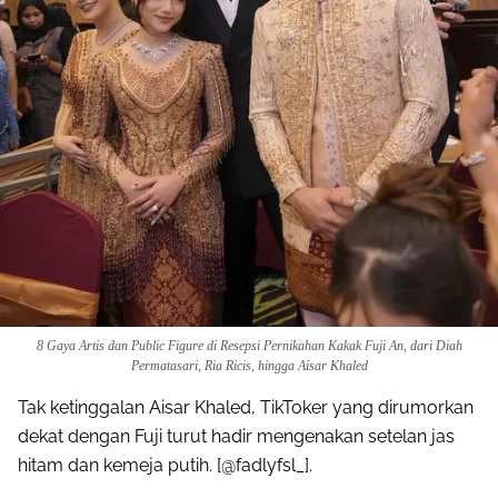
8 Gaya Artis dan Public Figure di Resepsi Pernikahan Kakak Fuji An, dari Diah
Permatasari, Ria Ricis, hingga Aisar Khaled
Tak ketinggalan Aisar Khaled, TikToker yang dirumorkan
dekat dengan Fuji turut hadir mengenakan setelan jas
hitam dan kemeja putih. [@fadlyfsl_].