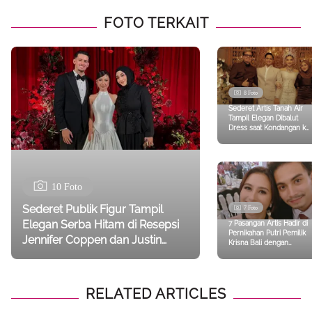
FOTO TERKAIT
8 Foto
Sederet Artis Tanah Air
Tampil Elegan Dibalut
Dress saat Kondangan ke
Tengku Nadira dari Aurel
Hermansyah hingga Yuni
Shara
10 Foto
Sederet Publik Figur Tampil
7 Foto
Elegan Serba Hitam di Resepsi
7 Pasangan Artis Hadir di
Pernikahan Putri Pemilik
Jennifer Coppen dan Justin
Krisna Bali dengan
Hubner, Aaliyah Massaid-Aurel
Busana Totalitas, Intip
Siapa Saja Mereka
Hermansyah
RELATED ARTICLES