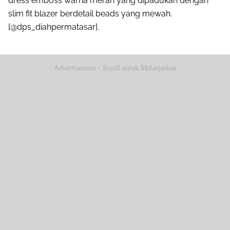
dress emboss warna merah yang dipadukan dengan
slim fit blazer berdetail beads yang mewah.
[@dps_diahpermatasar].
Advertisement - Scroll untuk Melanjutkan