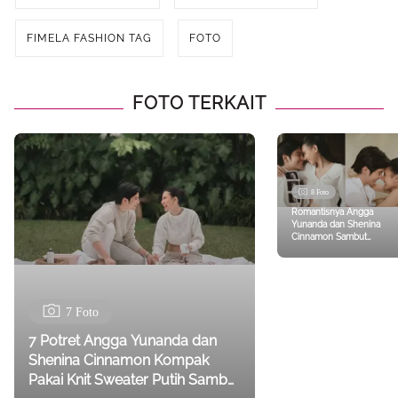
FIMELA FASHION TAG
FOTO
FOTO TERKAIT
8 Foto
Romantisnya Angga
Yunanda dan Shenina
Cinnamon Sambut
Kehamilan Anak Pertama,
Pakai Serba Putih Sambil
Bikin Pottery
7 Foto
7 Potret Angga Yunanda dan
Shenina Cinnamon Kompak
Pakai Knit Sweater Putih Sambut