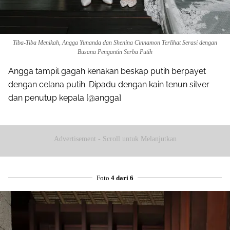
Tiba-Tiba Menikah, Angga Yunanda dan Shenina Cinnamon Terlihat Serasi dengan
Busana Pengantin Serba Putih
Angga tampil gagah kenakan beskap putih berpayet
dengan celana putih. Dipadu dengan kain tenun silver
dan penutup kepala [@angga]
Advertisement - Scroll untuk Melanjutkan
Foto
4 dari 6