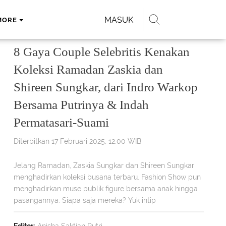
MASUK
MORE
8 Gaya Couple Selebritis Kenakan
Koleksi Ramadan Zaskia dan
Shireen Sungkar, dari Indro Warkop
Bersama Putrinya & Indah
Permatasari-Suami
Diterbitkan 17 Februari 2025, 12:00 WIB
Jelang Ramadan, Zaskia Sungkar dan Shireen Sungkar
menghadirkan koleksi busana terbaru. Fashion Show pun
menghadirkan muse publik figure bersama anak hingga
pasangannya. Siapa saja mereka? Yuk intip