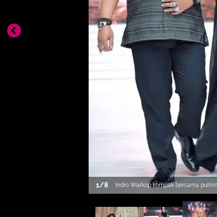
1
/
8
Indro Warkop kompak bersama putri
serba hitam dari koleksi Zaskia Sung
koko dan putrinya tampil dengan hija
[@zaskiasungkar15]