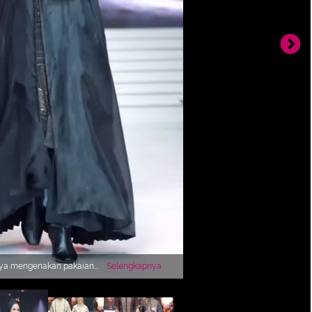
nya mengenakan pakaian
Selengkapnya
kar. Indro mengenakan baju
b dan busana hitam.