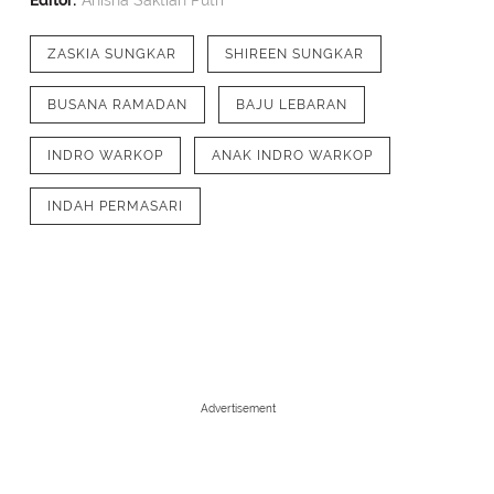
Editor:
Anisha Saktian Putri
ZASKIA SUNGKAR
SHIREEN SUNGKAR
BUSANA RAMADAN
BAJU LEBARAN
INDRO WARKOP
ANAK INDRO WARKOP
INDAH PERMASARI
1
/
8
Fitri Tropica juga melenggang di run
suaminya. Zaskia tampil dengan dres
bercorak hijau dipadukan kerudung 
Advertisement
baju koko lengan panjangnya. [@zaski