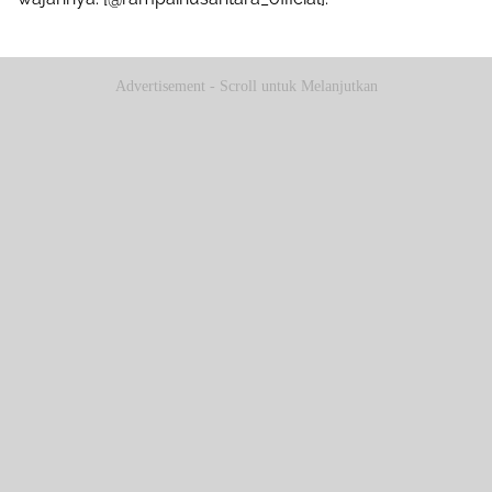
Advertisement - Scroll untuk Melanjutkan
Share to others
Pinterest
Mail