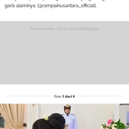
garis alaminya. [@rampainusantara_official].
Advertisement - Scroll untuk Melanjutkan
Foto
3 dari 6