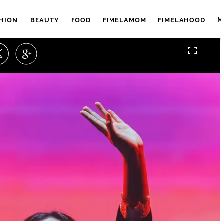
HION
BEAUTY
FOOD
FIMELAMOM
FIMELAHOOD