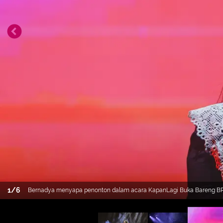
1
/
6
Bernadya menyapa penonton dalam acara KapanLagi Buka Bareng BRI F
Kompleks Stadion Utama Gelora Bung Karno (SUGBK), Senayan, Jakart