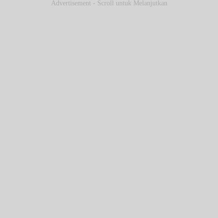
Share to others
Advertisement - Scroll untuk Melanjutkan
Pinterest
Mail